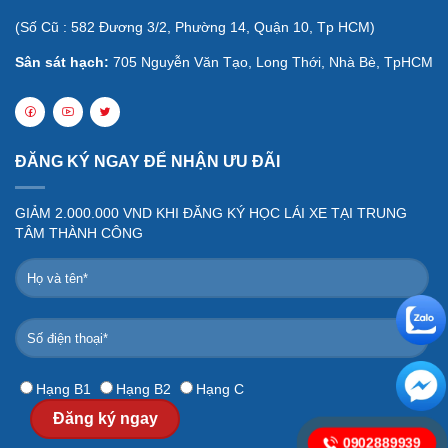
(Số
Cũ :
582 Đương 3/2, Phường 14, Quận 10, Tp HCM)
Sân sát hạch:
705 Nguyễn Văn Tạo, Long Thới, Nhà Bè, TpHCM
ĐĂNG KÝ NGAY ĐỂ NHẬN ƯU ĐÃI
GIẢM 2.000.000 VND KHI ĐĂNG KÝ HỌC LÁI XE TẠI TRUNG
TÂM THÀNH CÔNG
Hạng B1
Hạng B2
Hạng C
Đăng ký ngay
0902889939