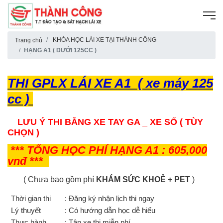
KHÓA HỌC LÁI XE TẠI THÀNH CÔNG
Trang chủ
HẠNG A1 ( DƯỚI 125CC )
THI GPLX LÁI XE A1 ( xe máy 125
cc )
LƯU Ý THI BẰNG XE TAY GA _ XE SỐ ( TÙY
CHỌN )
*** TỔNG HỌC PHÍ HẠNG A1 : 605,000
vnđ ***
( Chưa bao gồm phí
KHÁM SỨC KHOẺ + PET
)
Thời gian thi
: Đăng ký nhận lịch thi ngay
Lý thuyết
: Có hướng dẫn học dễ hiểu
Thực hành
: Tập xe thi miễn phí