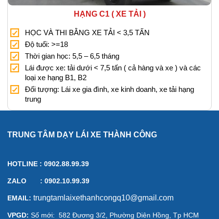
HẠNG C1 ( XE TẢI )
HỌC VÀ THI BẰNG XE TẢI < 3,5 TẤN
Độ tuổi: >=18
Thời gian học: 5,5 – 6,5 tháng
Lái được xe: tải dưới < 7,5 tấn ( cả hàng và xe ) và các
loại xe hạng B1, B2
Đối tượng: Lái xe gia đình, xe kinh doanh, xe tải hạng
trung
TRUNG TÂM DẠY LÁI XE THÀNH CÔNG
HOTLINE : 0902.88.99.39
ZALO : 0902.10.99.39
trungtamlaixethanhcongq10@gmail.com
EMAIL:
VPGD:
Số mới:
582 Đương 3/2, Phường Diên Hồng, Tp HCM