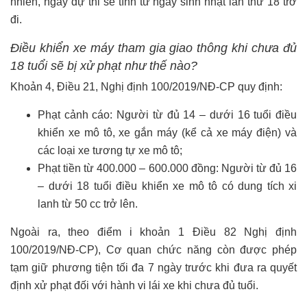
nhiên, ngày dự thi sẽ tính từ ngày sinh nhật lần thứ 18 trở
đi.
Điều khiển xe máy tham gia giao thông khi chưa đủ
18 tuổi sẽ bị xử phạt như thế nào?
Khoản 4, Điều 21, Nghị định 100/2019/NĐ-CP quy định:
Phạt cảnh cáo: Người từ đủ 14 – dưới 16 tuổi điều
khiển xe mô tô, xe gắn máy (kể cả xe máy điện) và
các loại xe tương tự xe mô tô;
Phạt tiền từ 400.000 – 600.000 đồng: Người từ đủ 16
– dưới 18 tuổi điều khiển xe mô tô có dung tích xi
lanh từ 50 cc trở lên.
Ngoài ra, theo điểm i khoản 1 Điều 82 Nghị định
100/2019/NĐ-CP), Cơ quan chức năng còn được phép
tạm giữ phương tiện tối đa 7 ngày trước khi đưa ra quyết
định xử phạt đối với hành vi lái xe khi chưa đủ tuổi.