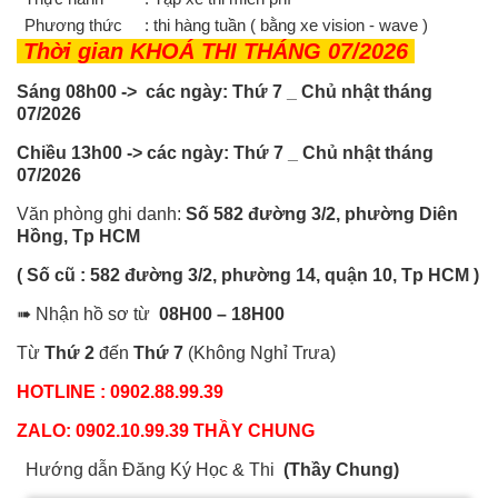
Phương thức
: thi hàng tuần ( bằng xe vision - wave )
Thời gian KHOÁ THI THÁNG 07/2026
Sáng 08h00 ->
các ngày: Thứ 7 _ Chủ nhật tháng
07/2026
Chiều 13h00
->
các ngày: Thứ 7 _ Chủ nhật tháng
07/2026
Văn phòng ghi danh:
Số 582 đường 3/2, phường Diên
Hồng, Tp HCM
( Số cũ : 582 đường 3/2, phường 14, quận 10, Tp HCM )
➠ Nhận hồ sơ từ
08H00 – 18H00
Từ
Thứ 2
đến
Thứ 7
(Không Nghỉ Trưa)
HOTLINE : 0902.88.99.39
ZALO: 0902.10.99.39 THẦY CHUNG
Hướng dẫn Đăng Ký Học & Thi
(Thầy Chung)