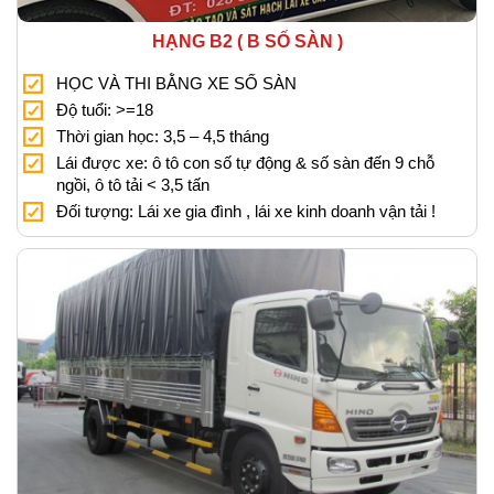
HẠNG B2 ( B SỐ SÀN )
HỌC VÀ THI BẰNG XE SỐ SÀN
Độ tuổi: >=18
Thời gian học: 3,5 – 4,5 tháng
Lái được xe: ô tô con số tự động & số sàn đến 9 chỗ
ngồi, ô tô tải < 3,5 tấn
Đối tượng: Lái xe gia đình , lái xe kinh doanh vận tải !