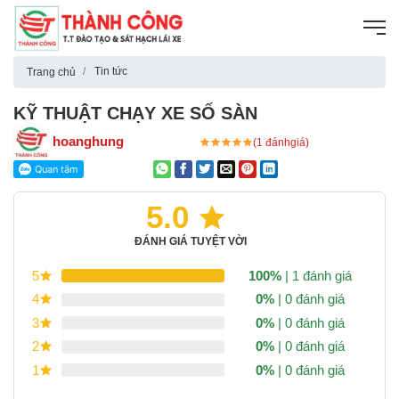
Tin tức
Trang chủ
KỸ THUẬT CHẠY XE SỐ SÀN
hoanghung
(1 đánhgiá)
5.0
ĐÁNH GIÁ TUYỆT VỜI
5
100%
| 1 đánh giá
4
0%
| 0 đánh giá
3
0%
| 0 đánh giá
2
0%
| 0 đánh giá
1
0%
| 0 đánh giá