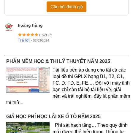
Câu hỏi đánh giá
hoàng hùng
Tuyệt vời
Trả lời
- 07/03/2024
PHẦN MỀM HỌC & THI LÝ THUYẾT NĂM 2025
Tài liệu trên áp dụng cho tất cả các
loại đề thi GPLX hạng B1, B2, C1,
FC, D, FD, E, FE,… Đối với máy tính
bạn chỉ cần tải bộ tài liệu về, giải
nén và trải nghiệm, đây là phần mềm
thi thử...
GIÁ HỌC PHÍ HỌC LÁI XE Ô TÔ NĂM 2025
Phí sát hạch tăng… Theo quy định
mới được thể hiện trong Thông tư