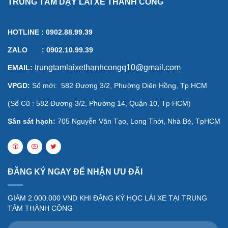
TRUNG TÂM DẠY LÁI XE THÀNH CÔNG
HOTLINE : 0902.88.99.39
ZALO : 0902.10.99.39
trungtamlaixethanhcongq10@gmail.com
EMAIL:
VPGD:
Số mới:
582 Đương 3/2, Phường Diên Hồng, Tp HCM
(Số
Cũ :
582 Đương 3/2, Phường 14, Quận 10, Tp HCM)
Sân sát hạch:
705 Nguyễn Văn Tạo, Long Thới, Nhà Bè, TpHCM
ĐĂNG KÝ NGAY ĐỂ NHẬN ƯU ĐÃI
GIẢM 2.000.000 VND KHI ĐĂNG KÝ HỌC LÁI XE TẠI TRUNG
TÂM THÀNH CÔNG